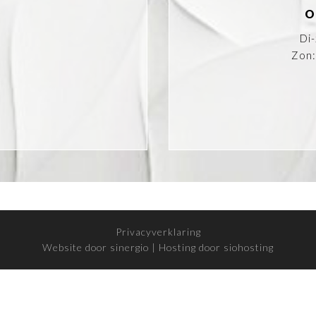
O
Di
Zon:
k
tagram
Privacyverklaring
Website door sinergio
|
Hosting door siohosting