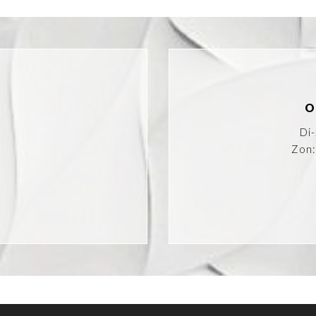
O
Di
Zon:
k
tagram