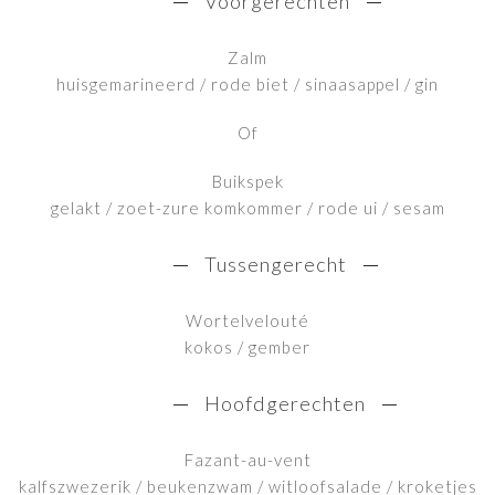
Voorgerechten
Zalm
huisgemarineerd / rode biet / sinaasappel / gin
Of
Buikspek
gelakt / zoet-zure komkommer / rode ui / sesam
Tussengerecht
Wortelvelouté
kokos / gember
Hoofdgerechten
Fazant-au-vent
kalfszwezerik / beukenzwam / witloofsalade / kroketjes